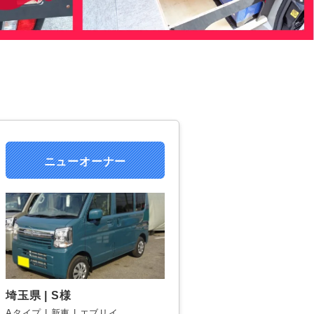
ニューオーナー
埼玉県 | S様
Aタイプ | 新車 | エブリイ