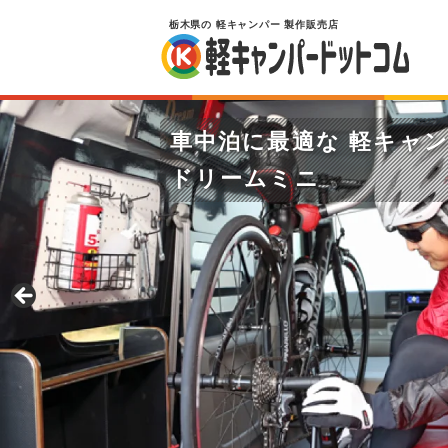
栃木県
の
軽キャンパー
製作販売店
車中泊に最適な 軽キャ
ドリームミニ