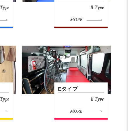
 Type
B Type
MORE
Eタイプ
Type
E Type
MORE