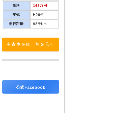
価格
168万円
年式
H29年
走行距離
98千Km
中古車在庫一覧を見る
公式Facebook