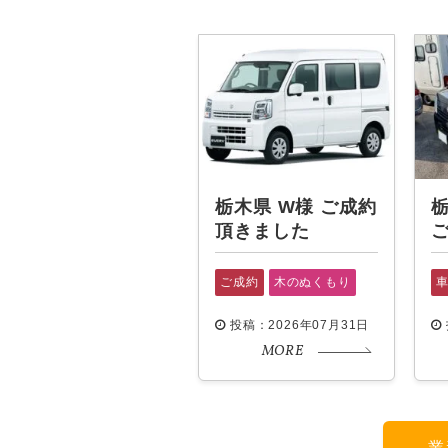
栃木県 W様 ご成約
栃
頂きました
ご成約
木のぬくもり
投稿：2026年07月31日
MORE
業