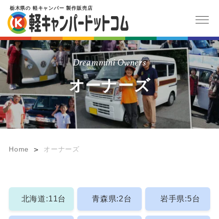
栃木県
の
軽キャンパー
製作販売店
Dreammini Owners
オーナーズ
Home
オーナーズ
>
北海道:11台
青森県:2台
岩手県:5台