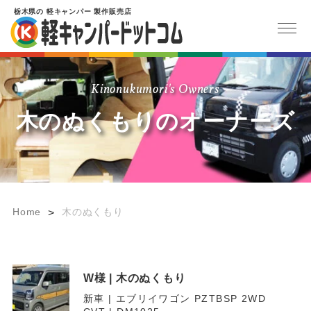
栃木県
の
軽キャンパー
製作販売店
Kinonukumori's Owners
木のぬくもりのオーナーズ
Home
木のぬくもり
>
W様 | 木のぬくもり
新車 | エブリイワゴン PZTBSP 2WD