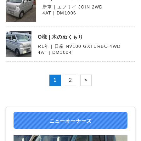
新車 | エブリイ JOIN 2WD
4AT | DM1006
O様 | 木のぬくもり
R1年 | 日産 NV100 GXTURBO 4WD
4AT | DM1004
投
1
2
>
稿
の
ペ
ー
ニューオーナーズ
ジ
送
り