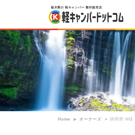
栃木県
の
軽キャンパー
製作販売店
Home
オーナーズ
>
静岡県 M様
>