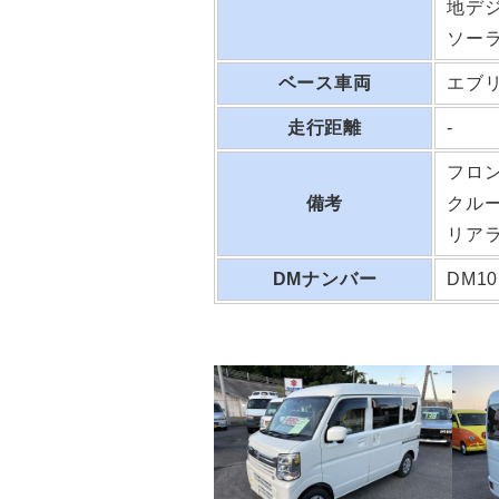
地デ
ソー
ベース車両
エブリイ
走行距離
-
フロ
備考
クル
リア
DMナンバー
DM10