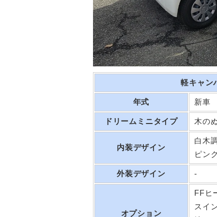
軽キャン
年式
新車
ドリームミニタイプ
木の
白木
内装デザイン
ピン
外装デザイン
-
FFヒ
スイ
オプション