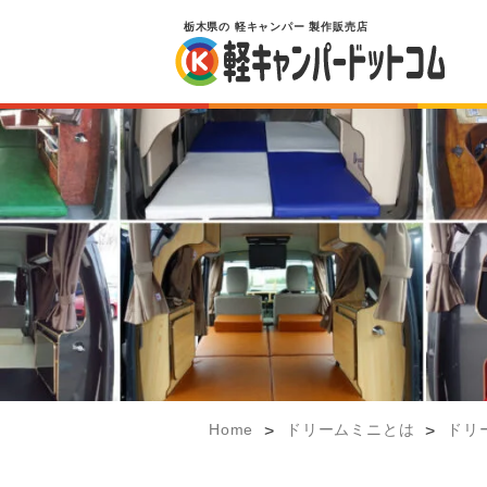
栃木県
の
軽キャンパー
製作販売店
Home
ドリームミニとは
ドリ
>
>