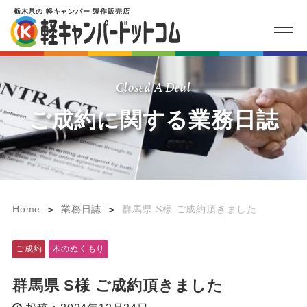
栃木県
の
軽キャンパー
製作販売店
Closed A Deal
ご成約に関する業務日誌
Home
業務日誌
群馬県 S様 ご成約頂きました
>
>
ご成約
木のぬくもり
群馬県 S様 ご成約頂きました