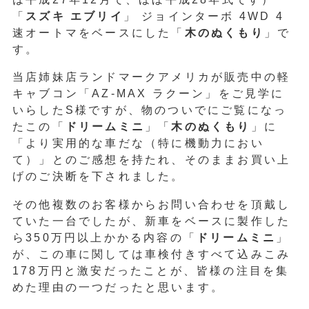
「
スズキ エブリイ
」 ジョインターボ 4WD 4
速オートマをベースにした「
木のぬくもり
」で
す。
当店姉妹店ランドマークアメリカが販売中の軽
キャブコン「AZ-MAX ラクーン」をご見学に
いらしたS様ですが、物のついでにご覧になっ
たこの「
ドリームミニ
」「
木のぬくもり
」に
「より実用的な車だな（特に機動力におい
て）」とのご感想を持たれ、そのままお買い上
げのご決断を下されました。
その他複数のお客様からお問い合わせを頂戴し
ていた一台でしたが、新車をベースに製作した
ら350万円以上かかる内容の「
ドリームミニ
」
が、この車に関しては車検付きすべて込みこみ
178万円と激安だったことが、皆様の注目を集
めた理由の一つだったと思います。