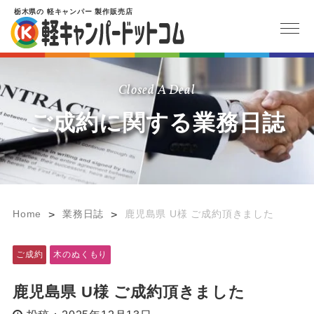
栃木県
の
軽キャンパー
製作販売店
Closed A Deal
ご成約に関する業務日誌
Home
業務日誌
鹿児島県 U様 ご成約頂きました
>
>
ご成約
木のぬくもり
鹿児島県 U様 ご成約頂きました