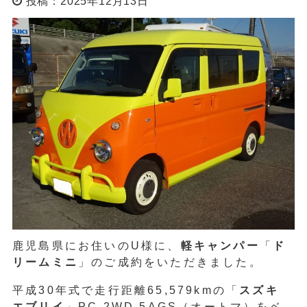
投稿：2025年12月13日
鹿児島県にお住いのU様に、
軽キャンパー
「
ド
リームミニ
」のご成約をいただきました。
平成30年式で走行距離65,579kmの「
スズキ
エブリイ
」PC 2WD 5AGS（オートマ）をベ