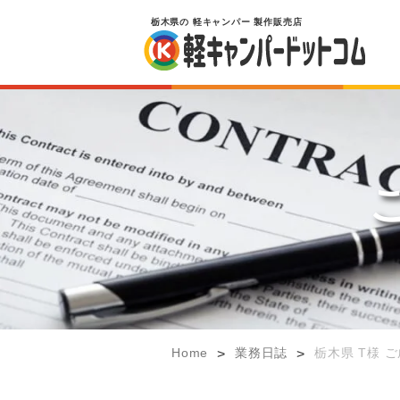
栃木県
の
軽キャンパー
製作販売店
Home
業務日誌
栃木県 T様 
>
>