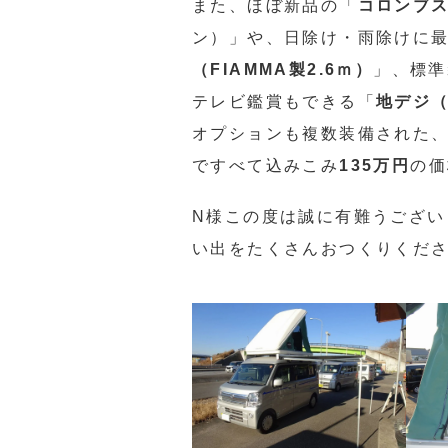
また、ほぼ新品の「
コロンブ
ン）」や、日除け・雨除けに
（FIAMMA製2.6ｍ）
」、標準
テレビ鑑賞もできる「
地デジ（
オプションも複数装備された
ですべて込みこみ
135万円
の価
N様この度は誠に有難うござい
い出をたくさんおつくりくだ