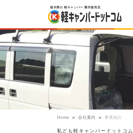
栃木県
の
軽キャンパー
製作販売店
Home
会社案内
事業紹介
>
>
私ども軽キャンパードットコム