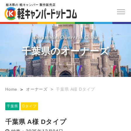
栃木県
の
軽キャンパー
製作販売店
Dreammini Owners in Chiba
千葉県のオーナーズ
Home
オーナーズ
>
千葉県 A様 Dタイプ
>
千葉県
Dタイプ
千葉県 A様 Dタイプ