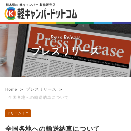
栃木県
の
軽キャンパー
製作販売店
Press Release
プレスリリース
Home
プレスリリース
>
>
全国各地への輸送納車について
ドリームミニ
全国各地への輸送納車について