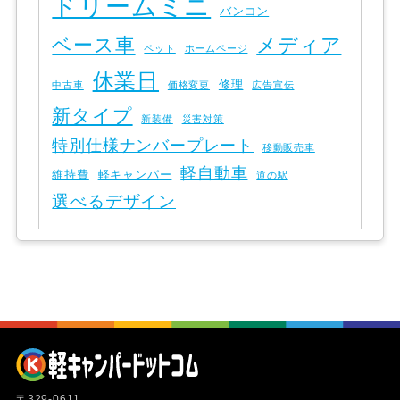
ドリームミニ
バンコン
ベース車
メディア
ペット
ホームページ
休業日
修理
中古車
価格変更
広告宣伝
新タイプ
新装備
災害対策
特別仕様ナンバープレート
移動販売車
軽自動車
維持費
軽キャンパー
道の駅
選べるデザイン
〒329-0611