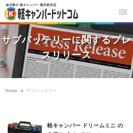
栃木県
の
軽キャンパー
製作販売店
サブバッテリーに関するプレ
スリリース
Home
サブバッテリー
>
軽キャンパー ドリームミニ の