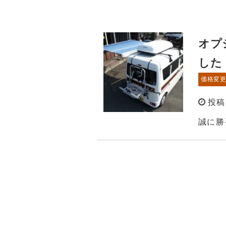
オプ
した
価格変
投稿：
誠に勝