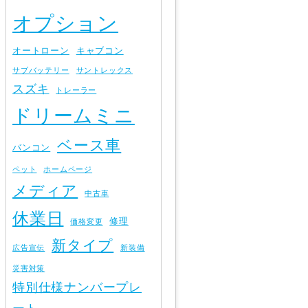
オプション
オートローン
キャブコン
サブバッテリー
サントレックス
スズキ
トレーラー
ドリームミニ
ベース車
バンコン
ペット
ホームページ
メディア
中古車
休業日
修理
価格変更
新タイプ
広告宣伝
新装備
災害対策
特別仕様ナンバープレ