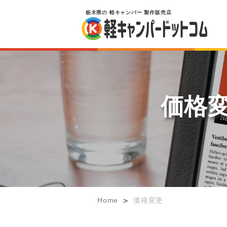
栃木県
の
軽キャンパー
製作販売店
価格
Home
価格変更
>