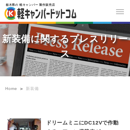
栃木県
の
軽キャンパー
製作販売店
新装備に関するプレスリリー
ス
Home
新装備
>
ドリームミニにDC12Vで作動