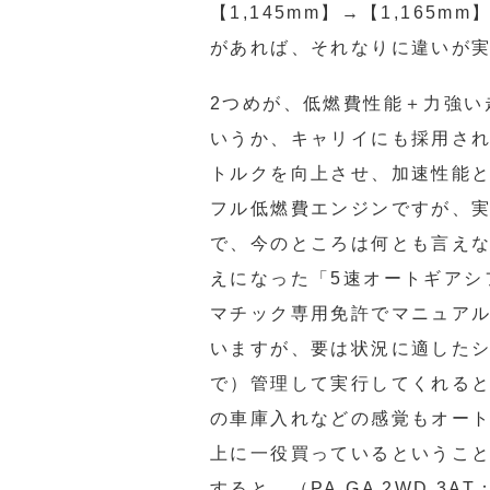
【1,145mm】→【1,16
があれば、それなりに違いが
2つめが、低燃費性能＋力強い
いうか、キャリイにも採用され
トルクを向上させ、加速性能
フル低燃費エンジンですが、
で、今のところは何とも言え
えになった「5速オートギアシ
マチック専用免許でマニュア
いますが、要は状況に適したシ
で）管理して実行してくれる
の車庫入れなどの感覚もオー
上に一役買っているというこ
すると、（PA,GA 2WD 3AT：