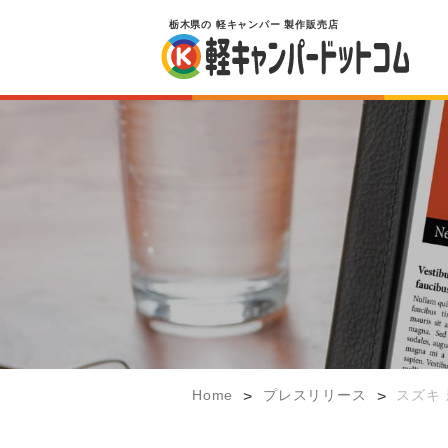
栃木県
の
軽キャンパー
製作販売店
Home
プレスリリース
スズキ 
>
>