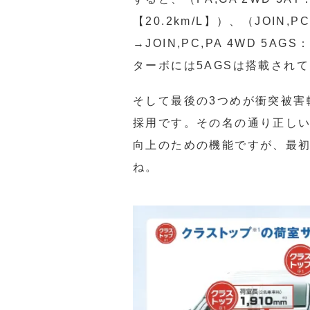
【20.2km/L】）、（JOIN,PC
→JOIN,PC,PA 4WD 5A
ターボには5AGSは搭載され
そして最後の3つめが衝突被害
採用です。その名の通り正し
向上のための機能ですが、最
ね。