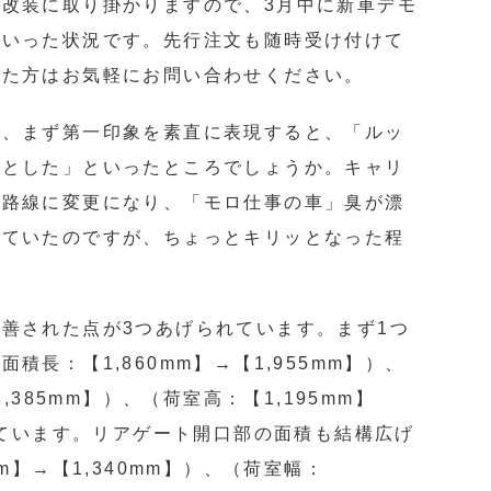
改装に取り掛かりますので、3月中に新車デモ
といった状況です。先行注文も随時受け付けて
れた方はお気軽にお問い合わせください。
が、まず第一印象を素直に表現すると、「ルッ
ッとした」といったところでしょうか。キャリ
派路線に変更になり、「モロ仕事の車」臭が漂
していたのですが、ちょっとキリッとなった程
善された点が3つあげられています。まず1つ
積長：【1,860mm】→【1,955mm】）、
,385mm】）、（荷室高：【1,195mm】
されています。リアゲート開口部の面積も結構広げ
m】→【1,340mm】）、（荷室幅：