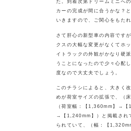
た。到着次第ドリームミニへの
カーの完成が間に合うかな？
いきますので、ご関心をもた
さて肝心の新型車の内容です
クスの大幅な変更がなくてホ
イトラックの外観がかなり硬
うことになったので少々心配
度なので大丈夫でしょう。
このチラシによると、大きく改
めが荷室サイズの拡張で、（床面
（荷室幅：【1,360mm】→【1
→【1,240mm】）と掲載
られていて、（幅：【1,320m