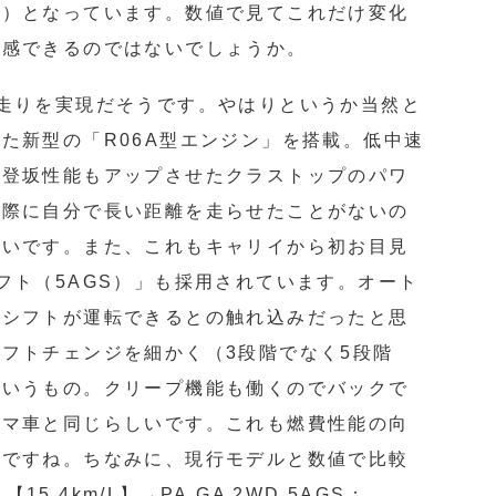
5mm】）となっています。数値で見てこれだけ変化
実感できるのではないでしょうか。
走りを実現だそうです。やはりというか当然と
た新型の「R06A型エンジン」を搭載。低中速
と登坂性能もアップさせたクラストップのパワ
実際に自分で長い距離を走らせたことがないの
ないです。また、これもキャリイから初お目見
フト（5AGS）」も採用されています。オート
ルシフトが運転できるとの触れ込みだったと思
フトチェンジを細かく（3段階でなく5段階
というもの。クリープ機能も働くのでバックで
トマ車と同じらしいです。これも燃費性能の向
とですね。ちなみに、現行モデルと数値で比較
【15.4km/L】→PA,GA 2WD 5AGS：