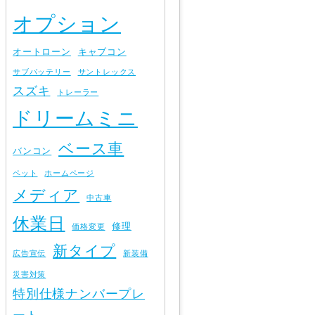
オプション
オートローン
キャブコン
サブバッテリー
サントレックス
スズキ
トレーラー
ドリームミニ
ベース車
バンコン
ペット
ホームページ
メディア
中古車
休業日
修理
価格変更
新タイプ
広告宣伝
新装備
災害対策
特別仕様ナンバープレ