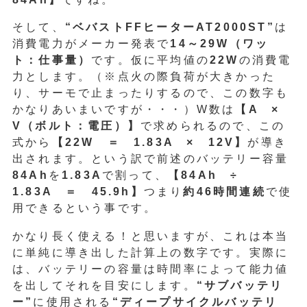
そして、
“ベバストFFヒーターAT2000ST”
は
消費電力がメーカー発表で
14～29W（ワッ
ト：仕事量）
です。仮に平均値の
22W
の消費電
力とします。（※点火の際負荷が大きかった
り、サーモで止まったりするので、この数字も
かなりあいまいですが・・・）W数は
【A ×
V（ボルト：電圧）】
で求められるので、この
式から
【22W ＝ 1.83A × 12V】
が導き
出されます。という訳で前述のバッテリー容量
84Ah
を
1.83A
で割って、
【84Ah ÷
1.83A ＝ 45.9h】
つまり
約46時間連続
で使
用できるという事です。
かなり長く使える！と思いますが、これは本当
に単純に導き出した計算上の数字です。実際に
は、バッテリーの容量は時間率によって能力値
を出してそれを目安にします。
“サブバッテリ
ー”
に使用される
“ディープサイクルバッテリ