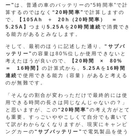
ー”
は、普通の車のバッテリーの“5時間率”で計
算するのではなく
“20時間率”
で計算しますの
で、
【105Ah ÷ 20h（20時間率） ＝
5.25A】
つまり
5.25A
を
20時間連続
で消費でき
る能力があるとみなします。
そして、最初のほうに記述した通り、
“サブバ
ッテリー”
の容量は80%位しか使用できないと
考えたほうが良いので、
【20時間 × 80%
＝ 16時間】
の計算式から、
5.25A
を
16時間
連続
で使用できる能力（容量）があると考える
のが無難です。
「そんなの割合が変わっただけで最終的には使
用できる時間の長さは同じなんじゃないの？」
と思いますが、この
“20時間率”
の考え方がとて
も重要。すっごいややこしくて自分でも書いて
て訳がわからなくなりますが、現実にキャンピ
ングカーの
“サブバッテリー”
で電気製品を使う