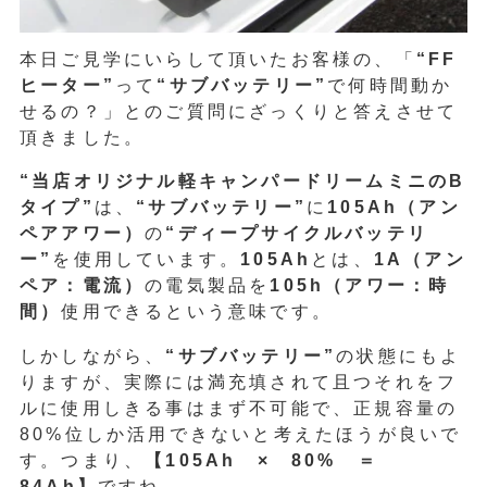
本日ご見学にいらして頂いたお客様の、「
“FF
ヒーター”
って
“サブバッテリー”
で何時間動か
せるの？」とのご質問にざっくりと答えさせて
頂きました。
“当店オリジナル軽キャンパードリームミニのB
タイプ”
は、
“サブバッテリー”
に
105Ah（アン
ペアアワー）
の
“ディープサイクルバッテリ
ー”
を使用しています。
105Ah
とは、
1A（アン
ペア：電流）
の電気製品を
105h（アワー：時
間）
使用できるという意味です。
しかしながら、
“サブバッテリー”
の状態にもよ
りますが、実際には満充填されて且つそれをフ
ルに使用しきる事はまず不可能で、正規容量の
80%位しか活用できないと考えたほうが良いで
す。つまり、
【105Ah × 80% ＝
84Ah】
ですね。