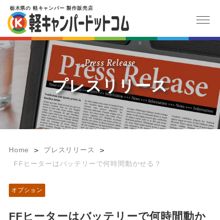
栃木県
の
軽キャンパー
製作販売店
Press Release
プレスリリース
Home
プレスリリース
>
>
FFヒーターはバッテリーで何時間動かせる？
オプション
FFヒーターはバッテリーで何時間動か