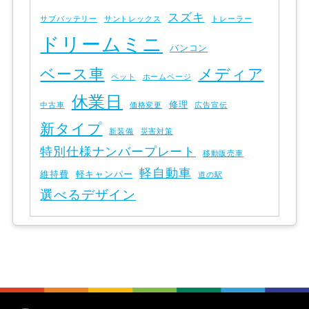
スズキ
サブバッテリー
サントレックス
トレーラー
ドリームミニ
バンコン
ベース車
メディア
ペット
ホームページ
休業日
修理
中古車
価格変更
広告宣伝
新タイプ
新装備
災害対策
特別仕様ナンバープレート
移動販売車
軽自動車
維持費
軽キャンパー
道の駅
選べるデザイン